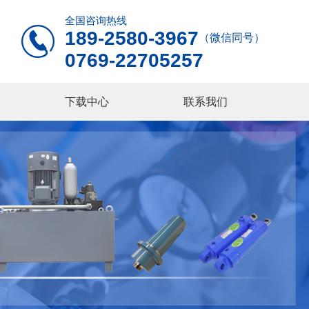
全国咨询热线

189-2580-3967
（微信同号）
0769-22705257
下载中心
联系我们