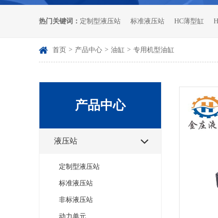
热门关键词：
定制型液压站
标准液压站
HC薄型缸

>
>
>
首页
产品中心
油缸
专用机型油缸
产品中心
液压站

定制型液压站
标准液压站
非标液压站
动力单元