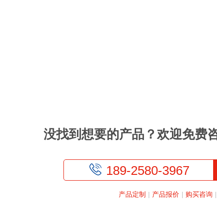
没找到想要的产品？欢迎免费

189-2580-3967
产品定制
|
产品报价
|
购买咨询
|