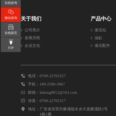
在线咨询

关于我们
产品中心
微信咨询

公司简介
液压站
在线留言
发展历程
油缸

企业文化
液压配件
TOP

电话：0769-22705257

手机：189-2580-3967

邮箱：linlong8812@163.com

传真：0769-22705317

地址：
广东省东莞市麻涌镇水乡大道麻涌段3号
4栋1楼