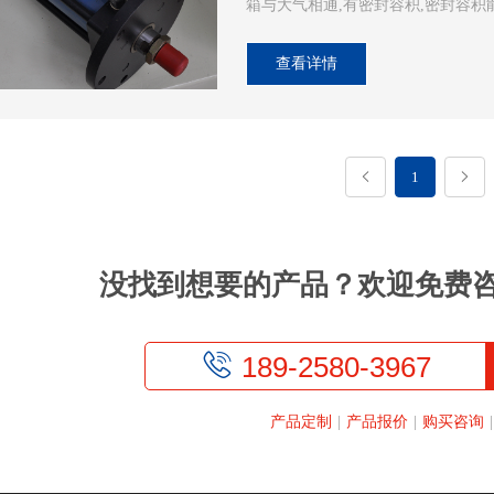
箱与大气相通,有密封容积,密封容积能
查看详情
1


没找到想要的产品？欢迎免费

189-2580-3967
产品定制
|
产品报价
|
购买咨询
|