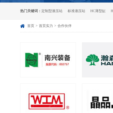
热门关键词：
定制型液压站
标准液压站
HC薄型缸

>
>
首页
首页实力
合作伙伴