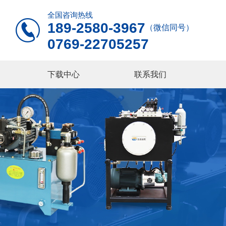
全国咨询热线

189-2580-3967
（微信同号）
0769-22705257
下载中心
联系我们