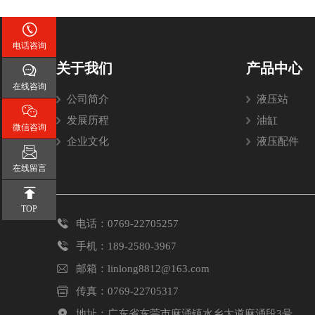

电话咨询
关于我们
产品中心

在线咨询
公司简介
液压站

发展历程
油缸
微信咨询
企业文化
液压配件

在线留言

TOP

电话：0769-22705257

手机：189-2580-3967

邮箱：linlong8812@163.com

传真：0769-22705317

地址：
广东省东莞市麻涌镇水乡大道麻涌段3号