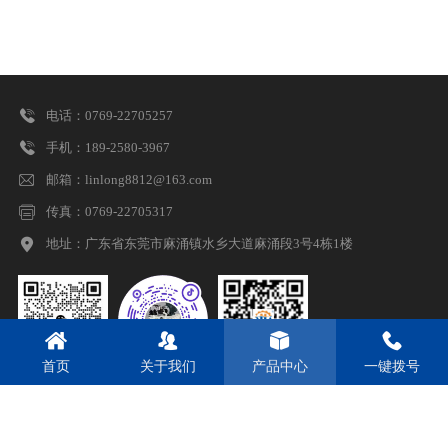

电话：0769-22705257

手机：189-2580-3967

邮箱：linlong8812@163.com

传真：0769-22705317

地址：
广东省东莞市麻涌镇水乡大道麻涌段3号4栋1楼




首页
关于我们
产品中心
一键拨号
公众号
阿里巴巴店铺
企业抖音号
技术支持：
源友网络 企业网站定制