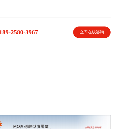
189-2580-3967
立即在线咨询