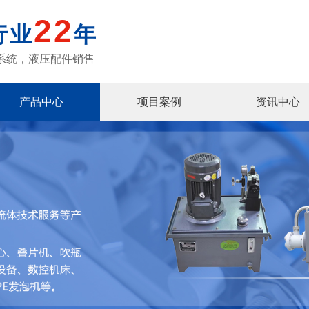
22
行业
年
系统，液压配件销售
产品中心
项目案例
资讯中心