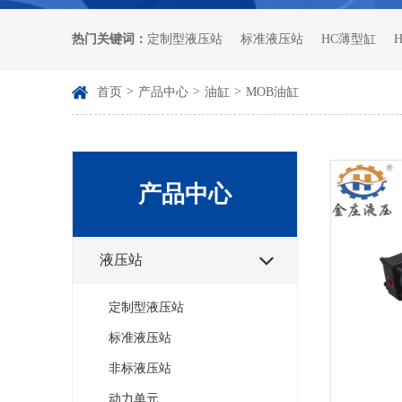
热门关键词：
定制型液压站
标准液压站
HC薄型缸

>
>
>
首页
产品中心
油缸
MOB油缸
产品中心
液压站

定制型液压站
标准液压站
非标液压站
动力单元