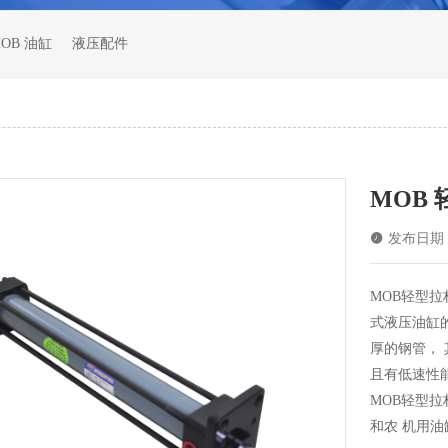
HOB 油缸
液压配件
MOB

发布日期：2
MOB轻型
式液压油缸
厚的钢管，
且有低速性能
MOB轻型
和农 机用油