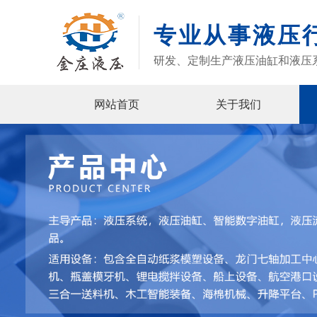
专业从事液压
研发、定制生产液压油缸和液压
网站首页
关于我们