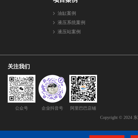
油缸案例
液压系统案例
液压站案例
关注我们
公众号
阿里巴巴店铺
企业抖音号
Copyright © 20