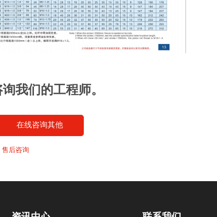
咨询我们的工程师。
在线咨询其他
售后咨询
资讯中心
联系我们