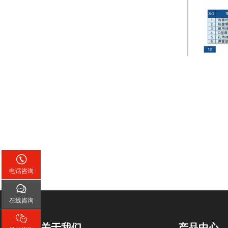

电话咨询

在线咨询

关于我们
产品中心