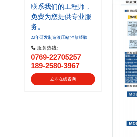
联系我们的工程师，
免费为您提供专业服
务。
22年研发制造液压站|油缸经验
 服务热线:
0769-22705257
189-2580-3967
立即在线咨询