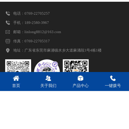

电话：0769-22705257

手机：189-2580-3967

邮箱：linlong8812@163.com

传真：0769-22705317

地址：
广东省东莞市麻涌镇水乡大道麻涌段3号4栋1楼




首页
关于我们
产品中心
一键拨号
公众号
阿里巴巴店铺
企业抖音号
技术支持：
源友网络 企业网站定制
Copyright © 2024 东莞市金庄液压技术有限公司 All Rights Reserved. 网
站ICP备案：